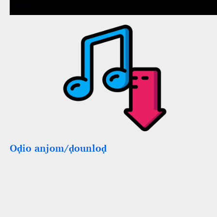
Oḍio anjom/ḍounloḍ