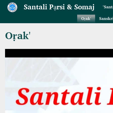
Skip to main content
Santali Pạrsi & Somaj
"Sant
Oṛak'
Sanskr
Oṛak'