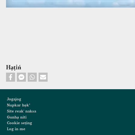
Hạṭiń
Footer
Jogajog
Nupkar họk’
Site reak' naksa
Gunhạ niti
Cookie seṭing
Log in me