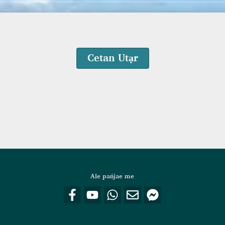
Cetan Utạr
Ale pańjae me