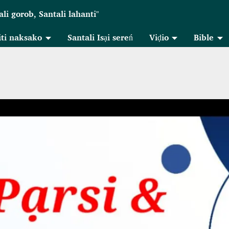
ali gorob, Santali lahanti"
iti naksako
Santali Isại sereń
Viḍio
Bible